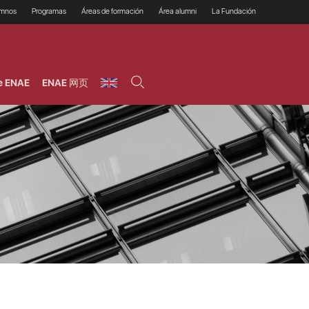
umnos
Programas
Áreas de formación
Área alumni
La Fundación
Por qué ENAE?
Todos los programas
Legal/Fiscal
Beneficios
olsa de empleo
Máster
Tecnología / Digital /
Asociarse
Semipresenciales y
Innovación / Data
oros
Preguntas Frecuentes
online
Science
e ENAE
ENAE 网页
rácticas en empresas
Programas Ejecutivos
Riesgos
NAE Alumni
Cursos de Postgrado y
Personas / RRHH /
Profesionales (Online)
HHDD
roceso de admisión
Agronegocios
inanciación, Becas y
onificación
Comercial / Marketing/
Ventas
inanciación estudios
magin LaCaixa
Dirección / Gestión /
Administración de
réstamo Imagina
empresas
studios Caja Rural
entral
Finanzas
entajas
Operaciones