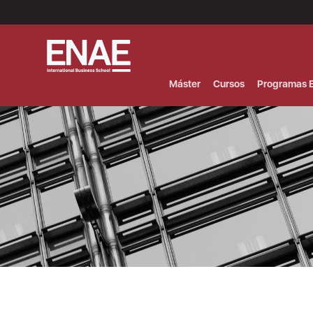
Menú
Superior
(Header)
Máster
Cursos
Programas E