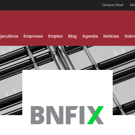
Campus Virtual
Al
¿
B
F
jecutivos
Empresas
Empleo
Blog
Agenda
Noticias
Sobr
P
E
P
F
B
F
I
P
e
C
V