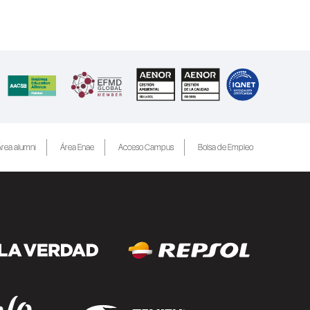
rea alumni
Área Enae
Acceso Campus
Bolsa de Empleo