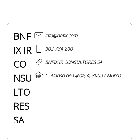
BNF
info@bnfix.com
IX IR
902 734 200
CO
BNFIX IR CONSULTORES SA
NSU
C. Alonso de Ojeda, 4, 30007 Murcia
LTO
RES
SA