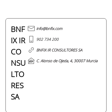
BNF
info@bnfix.com
IX IR
902 734 200
CO
BNFIX IR CONSULTORES SA
NSU
C. Alonso de Ojeda, 4, 30007 Murcia
LTO
RES
SA