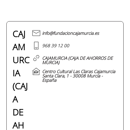
CAJ
info@fundacioncajamurcia.es
AM
968 39 12 00
URC
CAJAMURCIA (CAJA DE AHORROS DE
MURCIA)
IA
Centro Cultural Las Claras Cajamurcia
Santa Clara, 1 - 30008 Murcia -
España
(CAJ
A
DE
AH