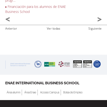
progr…
Financiación para los alumnos de ENAE
Business School
Anterior
Ver todas
Siguiente
ENAE INTERNATIONAL BUSINESS SCHOOL
Área alumni
Área Enae
Acceso Campus
Bolsa de Empleo