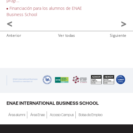
progr…
Financiación para los alumnos de ENAE
Business School
Anterior
Ver todas
Siguiente
ENAE INTERNATIONAL BUSINESS SCHOOL
Área alumni
Área Enae
Acceso Campus
Bolsa de Empleo