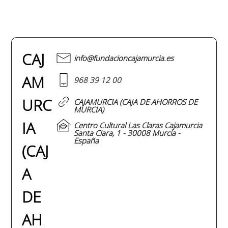
CAJ
info@fundacioncajamurcia.es
AM
968 39 12 00
URC
CAJAMURCIA (CAJA DE AHORROS DE
MURCIA)
IA
Centro Cultural Las Claras Cajamurcia
Santa Clara, 1 - 30008 Murcia -
España
(CAJ
A
DE
AH