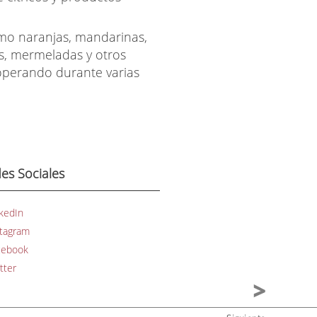
como naranjas, mandarinas,
s, mermeladas y otros
 operando durante varias
es Sociales
kedIn
stagram
cebook
tter