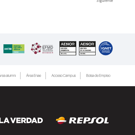
Siguiente
rea alumni
Área Enae
Acceso Campus
Bolsa de Empleo