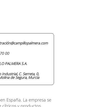
tración@campillopalmera.com
70 00
LO PALMERA S.A.
 Industrial, C. Serreta, 0,
olina de Segura, Murcia
 en España. La empresa se
 cítricos y productos