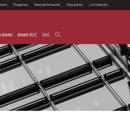
umnos
Programas
Áreas de formación
Área alumni
La Fundación
Por qué ENAE?
Todos los programas
Legal/Fiscal
Beneficios
olsa de empleo
Máster
Tecnología / Digital /
Asociarse
Semipresenciales y
Innovación / Data
oros
Preguntas Frecuentes
online
Science
e ENAE
ENAE 网页
rácticas en empresas
Programas Ejecutivos
Riesgos
NAE Alumni
Cursos de Postgrado y
Personas / RRHH /
Profesionales (Online)
HHDD
roceso de admisión
Agronegocios
inanciación, Becas y
onificación
Comercial / Marketing/
Ventas
inanciación estudios
magin LaCaixa
Dirección / Gestión /
Administración de
réstamo Imagina
empresas
studios Caja Rural
entral
Finanzas
entajas
Operaciones