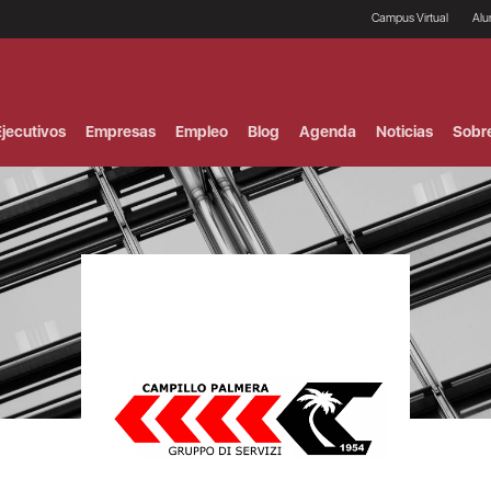
Campus Virtual
Al
¿
B
F
jecutivos
Empresas
Empleo
Blog
Agenda
Noticias
Sobr
P
E
P
F
B
F
I
P
e
C
V