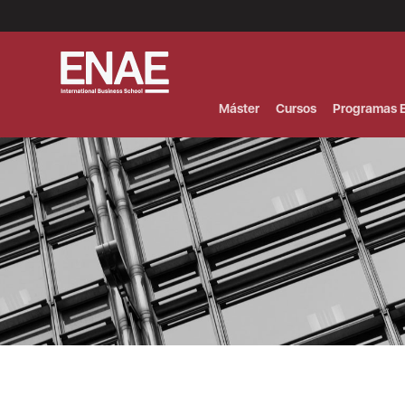
Menú
Superior
(Header)
Máster
Cursos
Programas E