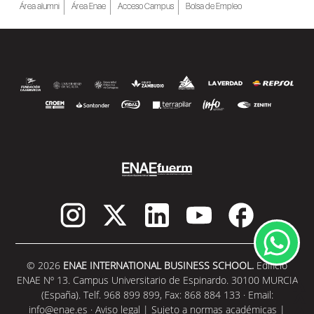
Área alumni
Área Enae
Acceso Campus
Bolsa de Empleo
© 2026
ENAE INTERNATIONAL BUSINESS SCHOOL.
Edificio
ENAE Nº 13. Campus Universitario de Espinardo. 30100 MURCIA
(España). Telf. 968 899 899, Fax: 868 884 133 · Email:
info@enae.es
·
Aviso legal
|
Sujeto a normas académicas
|