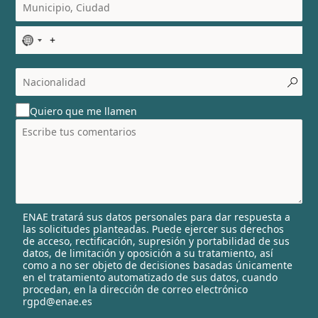
N
o
c
o
u
Quiero que me llamen
n
t
r
y
s
e
l
ENAE tratará sus datos personales para dar respuesta a
e
las solicitudes planteadas. Puede ejercer sus derechos
c
de acceso, rectificación, supresión y portabilidad de sus
t
datos, de limitación y oposición a su tratamiento, así
e
como a no ser objeto de decisiones basadas únicamente
en el tratamiento automatizado de sus datos, cuando
d
procedan, en la dirección de correo electrónico
rgpd@enae.es