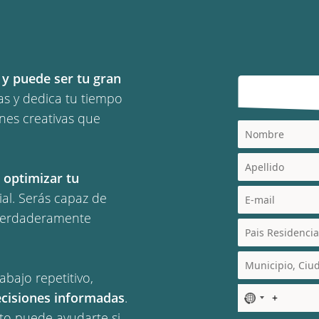
e y puede ser tu gran
as y dedica tu tiempo
nes creativas que
a
optimizar tu
al. Serás capaz de
 verdaderamente
abajo repetitivo,
cisiones informadas
.
N
o
to puede ayudarte si