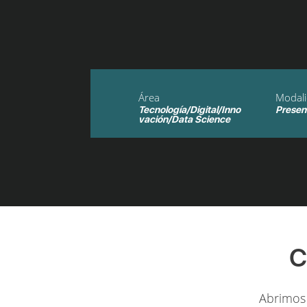
Área
Modal
Tecnología/Digital/Inno
Presen
vación/Data Science
C
Abrimos 