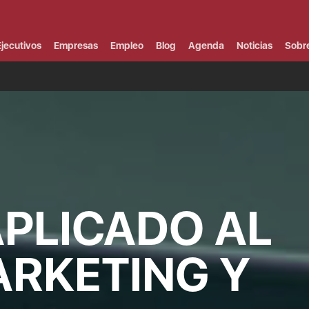
Campus Virtual
Al
¿
jecutivos
Empresas
Empleo
Blog
Agenda
Noticias
Sobr
B
F
P
E
P
F
B
F
I
P
e
C
APLICADO AL
V
ARKETING Y