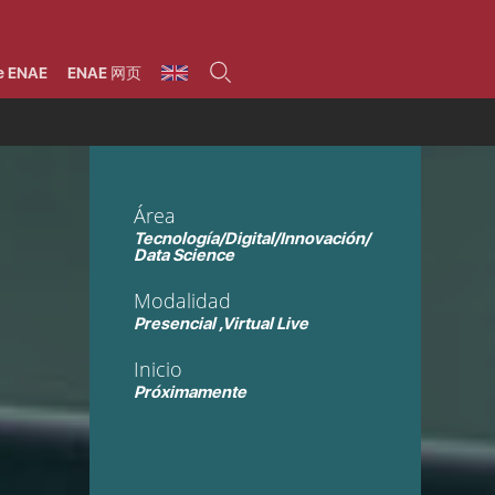
umnos
Programas
Áreas de formación
Área alumni
La Fundación
Por qué ENAE?
Todos los programas
Legal/Fiscal
Beneficios
e ENAE
ENAE 网页
olsa de empleo
Máster
Tecnología / Digital /
Asociarse
Semipresenciales y
Innovación / Data
oros
Preguntas Frecuentes
online
Science
rácticas en empresas
Programas Ejecutivos
Riesgos
NAE Alumni
Cursos de Postgrado y
Personas / RRHH /
Profesionales (Online)
HHDD
roceso de admisión
Agronegocios
Área
inanciación, Becas y
onificación
Comercial / Marketing/
Tecnología/Digital/Innovación/
Ventas
inanciación estudios
Data Science
magin LaCaixa
Dirección / Gestión /
Administración de
réstamo Imagina
Modalidad
empresas
studios Caja Rural
entral
Presencial ,Virtual Live
Finanzas
entajas
Operaciones
Inicio
Próximamente