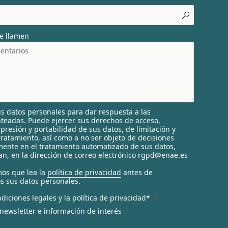
e llamen
s datos personales para dar respuesta a las
nteadas. Puede ejercer sus derechos de acceso,
supresión y portabilidad de sus datos, de limitación y
tratamiento, así como a no ser objeto de decisiones
ente en el tratamiento automatizado de sus datos,
n, en la dirección de correo electrónico rgpd@enae.es
os que lea la
política de privacidad
antes de
s sus datos personales.
diciones legales y la política de privacidad*
 newsletter e información de interés