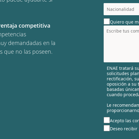
c
o
u
Quiero que m
n
ventaja competitiva
t
mpetencias
r
n muy demandadas en la
y
s
s que no las poseen.
e
l
ENAE tratará su
e
solicitudes pla
c
rectificación, 
t
oposición a su 
e
basadas únicam
cuando proceda
d
Le recomendam
proporcionarno
Acepto las con
Deseo recibir