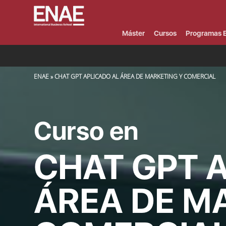
Menú
Superior
(Header)
Máster
Cursos
Programas E
SOBRESCRIBIR ENLACES DE AYUDA A LA NAVEGACIÓN
ENAE
CHAT GPT APLICADO AL ÁREA DE MARKETING Y COMERCIAL
Curso en
CHAT GPT 
ÁREA DE M