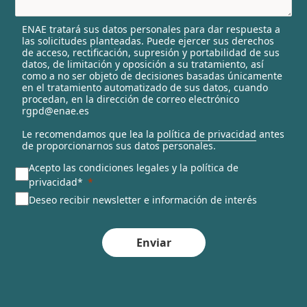
e
l
ENAE tratará sus datos personales para dar respuesta a
e
las solicitudes planteadas. Puede ejercer sus derechos
c
de acceso, rectificación, supresión y portabilidad de sus
t
datos, de limitación y oposición a su tratamiento, así
e
como a no ser objeto de decisiones basadas únicamente
en el tratamiento automatizado de sus datos, cuando
d
procedan, en la dirección de correo electrónico
rgpd@enae.es
Le recomendamos que lea la
política de privacidad
antes
de proporcionarnos sus datos personales.
Acepto las condiciones legales y la política de
privacidad*
Deseo recibir newsletter e información de interés
Enviar