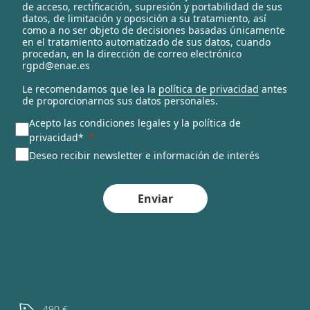
c
de acceso, rectificación, supresión y portabilidad de sus
t
datos, de limitación y oposición a su tratamiento, así
e
como a no ser objeto de decisiones basadas únicamente
en el tratamiento automatizado de sus datos, cuando
d
procedan, en la dirección de correo electrónico
rgpd@enae.es
Le recomendamos que lea la
política de privacidad
antes
de proporcionarnos sus datos personales.
Acepto las condiciones legales y la política de
privacidad*
Deseo recibir newsletter e información de interés
Enviar
490 €