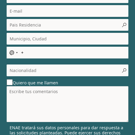
N
o
c
o
u
Quiero que me llamen
n
t
r
y
s
e
l
ENAE tratará sus datos personales para dar respuesta a
e
las solicitudes planteadas. Puede ejercer sus derechos