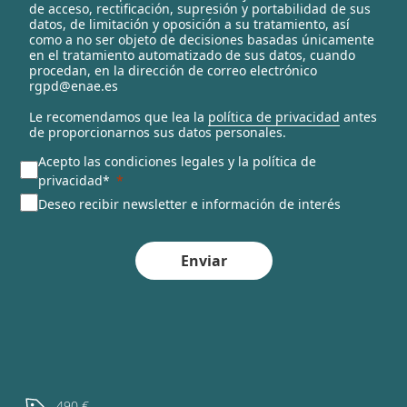
c
de acceso, rectificación, supresión y portabilidad de sus
t
datos, de limitación y oposición a su tratamiento, así
e
como a no ser objeto de decisiones basadas únicamente
en el tratamiento automatizado de sus datos, cuando
d
procedan, en la dirección de correo electrónico
rgpd@enae.es
Le recomendamos que lea la
política de privacidad
antes
de proporcionarnos sus datos personales.
Acepto las condiciones legales y la política de
privacidad*
Deseo recibir newsletter e información de interés
Enviar
490 €