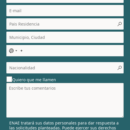
N
o
c
o
u
Quiero que me llamen
n
t
r
y
s
e
l
ENAE tratará sus datos personales para dar respuesta a
e
las solicitudes planteadas. Puede ejercer sus derechos