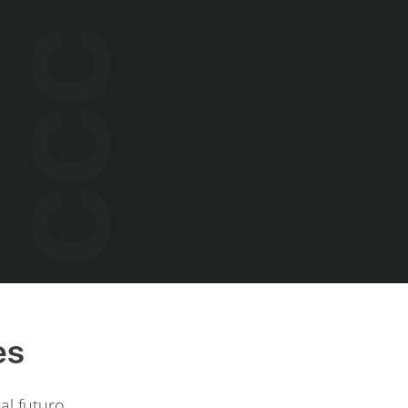
es
al futuro