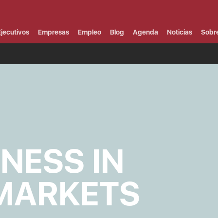
Campus Virtual
Al
¿
jecutivos
Empresas
Empleo
Blog
Agenda
Noticias
Sobr
B
F
P
E
P
F
B
F
I
P
e
C
NESS IN
V
 MARKETS