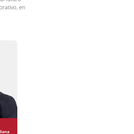
orativo, en
liana