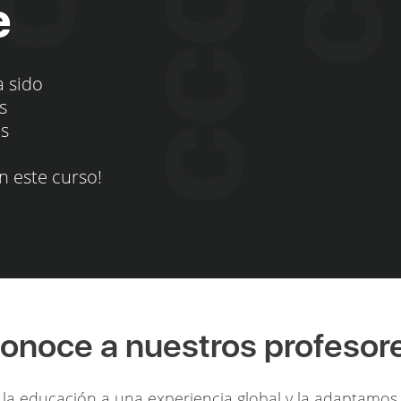
e
a sido
s
os
n este curso!
onoce a nuestros profesor
la educación a una experiencia global y la adaptamos 