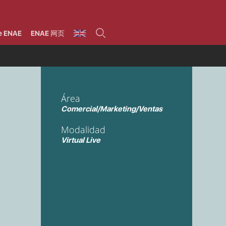
umnos
Programas
Áreas de formación
Área alumni
La Fundación
Por qué ENAE?
Todos los programas
Legal/Fiscal
Beneficios
e ENAE
ENAE 网页
olsa de empleo
Máster
Tecnología / Digital /
Asociarse
Semipresenciales y
Innovación / Data
oros
Preguntas Frecuentes
online
Science
rácticas en empresas
Programas Ejecutivos
Riesgos
NAE Alumni
Cursos de Postgrado y
Personas / RRHH /
Profesionales (Online)
HHDD
roceso de admisión
Agronegocios
Área
inanciación, Becas y
onificación
Comercial / Marketing/
Comercial/Marketing/Ventas
Ventas
inanciación estudios
magin LaCaixa
Dirección / Gestión /
Modalidad
Administración de
réstamo Imagina
empresas
Virtual Live
studios Caja Rural
entral
Finanzas
entajas
Operaciones