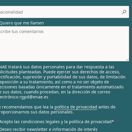
o
c
o
u
Quiero que me llamen
n
r
y
s
e
NAE tratará sus datos personales para dar respuesta a las
e
olicitudes planteadas. Puede ejercer sus derechos de acceso,
c
ectificación, supresión y portabilidad de sus datos, de limitación
 oposición a su tratamiento, así como a no ser objeto de
ecisiones basadas únicamente en el tratamiento automatizado
e
e sus datos, cuando procedan, en la dirección de correo
d
lectrónico rgpd@enae.es
e recomendamos que lea la
política de privacidad
antes de
roporcionarnos sus datos personales.
Acepto las condiciones legales y la política de privacidad*
Deseo recibir newsletter e información de interés