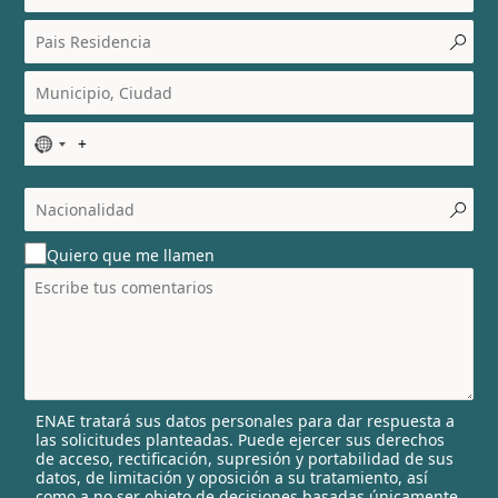
N
o
c
o
u
Quiero que me llamen
n
t
r
y
s
e
l
ENAE tratará sus datos personales para dar respuesta a
e
las solicitudes planteadas. Puede ejercer sus derechos
c
de acceso, rectificación, supresión y portabilidad de sus
t
datos, de limitación y oposición a su tratamiento, así
e
como a no ser objeto de decisiones basadas únicamente