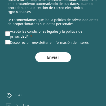
en el tratamiento automatizado de sus datos, cuando
d
procedan, en la dirección de correo electrónico
rgpd@enae.es
Le recomendamos que lea la
política de privacidad
antes
de proporcionarnos sus datos personales.
Acepto las condiciones legales y la política de
privacidad*
Deseo recibir newsletter e información de interés
Enviar
184 €
Virtual Live