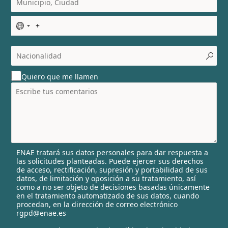
N
o
c
o
u
Quiero que me llamen
n
t
r
y
s
e
l
ENAE tratará sus datos personales para dar respuesta a
e
las solicitudes planteadas. Puede ejercer sus derechos
c
de acceso, rectificación, supresión y portabilidad de sus
t
datos, de limitación y oposición a su tratamiento, así
e
como a no ser objeto de decisiones basadas únicamente
en el tratamiento automatizado de sus datos, cuando
d
procedan, en la dirección de correo electrónico
rgpd@enae.es