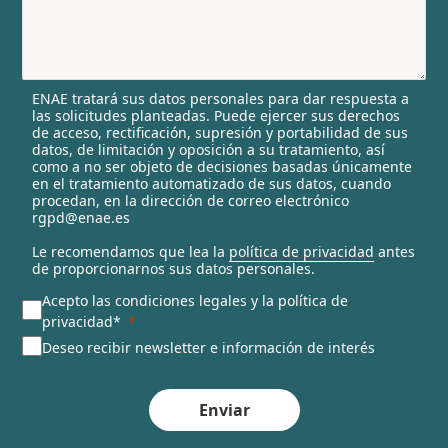
y
s
e
l
ENAE tratará sus datos personales para dar respuesta a
e
las solicitudes planteadas. Puede ejercer sus derechos
c
de acceso, rectificación, supresión y portabilidad de sus
t
datos, de limitación y oposición a su tratamiento, así
e
como a no ser objeto de decisiones basadas únicamente
en el tratamiento automatizado de sus datos, cuando
d
procedan, en la dirección de correo electrónico
rgpd@enae.es
Le recomendamos que lea la
política de privacidad
antes
de proporcionarnos sus datos personales.
Acepto las condiciones legales y la política de
privacidad*
Deseo recibir newsletter e información de interés
Enviar