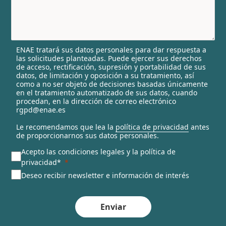
y
s
e
l
ENAE tratará sus datos personales para dar respuesta a
e
las solicitudes planteadas. Puede ejercer sus derechos
c
de acceso, rectificación, supresión y portabilidad de sus
t
datos, de limitación y oposición a su tratamiento, así
e
como a no ser objeto de decisiones basadas únicamente
en el tratamiento automatizado de sus datos, cuando
d
procedan, en la dirección de correo electrónico
rgpd@enae.es
Le recomendamos que lea la
política de privacidad
antes
de proporcionarnos sus datos personales.
Acepto las condiciones legales y la política de
privacidad*
Deseo recibir newsletter e información de interés
Enviar