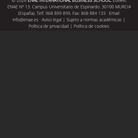
© 2026
ENAE INTERNATIONAL BUSINESS SCHOOL.
Edificio
ENAE Nº 13. Campus Universitario de Espinardo. 30100 MURCIA
(España). Telf. 968 899 899, Fax: 868 884 133 · Email:
info@enae.es
·
Aviso legal
|
Sujeto a normas académicas
|
Política de privacidad
|
Política de cookies