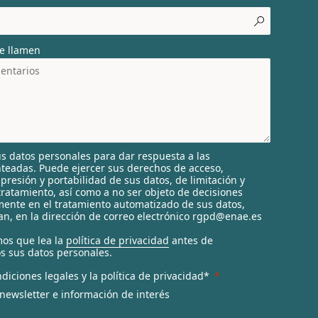
e llamen
s datos personales para dar respuesta a las
nteadas. Puede ejercer sus derechos de acceso,
supresión y portabilidad de sus datos, de limitación y
tratamiento, así como a no ser objeto de decisiones
ente en el tratamiento automatizado de sus datos,
n, en la dirección de correo electrónico rgpd@enae.es
os que lea la
política de privacidad
antes de
s sus datos personales.
diciones legales y la política de privacidad*
 newsletter e información de interés