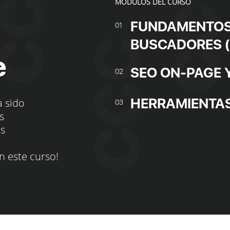
MÓDULOS DEL CURSO
FUNDAMENTOS 
01
BUSCADORES (
e
SEO ON-PAGE 
02
HERRAMIENTAS
a sido
03
s
os
n este curso!