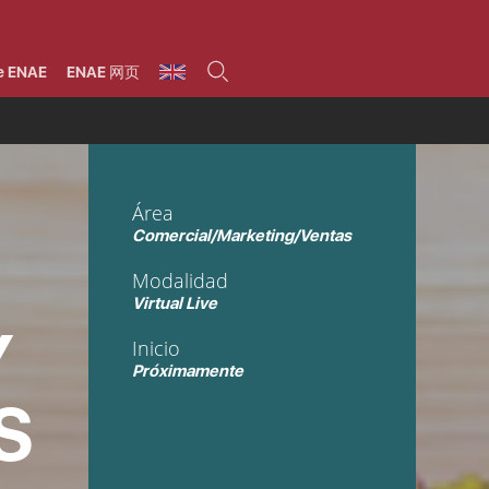
umnos
Programas
Áreas de formación
Área alumni
La Fundación
Por qué ENAE?
Todos los programas
Legal/Fiscal
Beneficios
e ENAE
ENAE 网页
olsa de empleo
Máster
Tecnología / Digital /
Asociarse
Semipresenciales y
Innovación / Data
oros
Preguntas Frecuentes
online
Science
rácticas en empresas
Programas Ejecutivos
Riesgos
NAE Alumni
Cursos de Postgrado y
Personas / RRHH /
Profesionales (Online)
HHDD
roceso de admisión
Agronegocios
Área
inanciación, Becas y
onificación
Comercial / Marketing/
Comercial/Marketing/Ventas
Ventas
inanciación estudios
magin LaCaixa
Dirección / Gestión /
Modalidad
Administración de
réstamo Imagina
empresas
Virtual Live
studios Caja Rural
entral
Finanzas
Y
Inicio
entajas
Operaciones
Próximamente
S