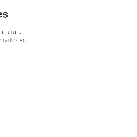
es
al futuro
orativo, en