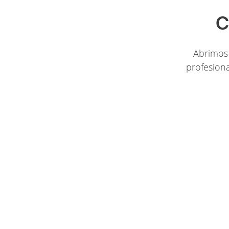
C
Abrimos 
profesiona