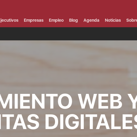
Campus Virtual
Al
¿
jecutivos
Empresas
Empleo
Blog
Agenda
Noticias
Sobr
B
F
P
E
P
F
B
F
I
P
e
C
MIENTO WEB 
V
TAS DIGITALE