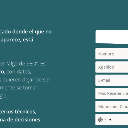
rcado donde el que no
 aparece, está
r “algo de SEO”. Es
ro
, con datos,
s quieren dejar de ser
almente se toman
gle.
terios técnicos,
oma de decisiones
N
o