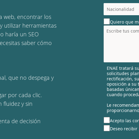
c
o
a web, encontrar los
u
Quiero que m
n
y utilizar herramientas
t
lo haría un SEO
r
necesitas saber cómo
y
s
e
l
ENAE tratará su
e
solicitudes pla
c
nal, que no despega y
rectificación, 
t
oposición a su 
e
basadas únicam
ar por cada clic.
cuando proceda
d
 fluidez y sin
Le recomendam
proporcionarno
enta de decisión
Acepto las con
Deseo recibir