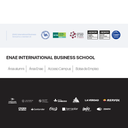
ENAE INTERNATIONAL BUSINESS SCHOOL
Área alumni
Área Enae
Acceso Campus
Bolsa de Empleo