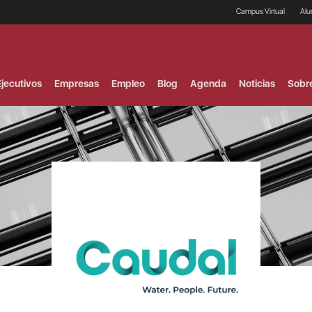
Campus Virtual
Al
¿
B
F
jecutivos
Empresas
Empleo
Blog
Agenda
Noticias
Sobr
P
E
P
F
B
F
I
P
e
C
V