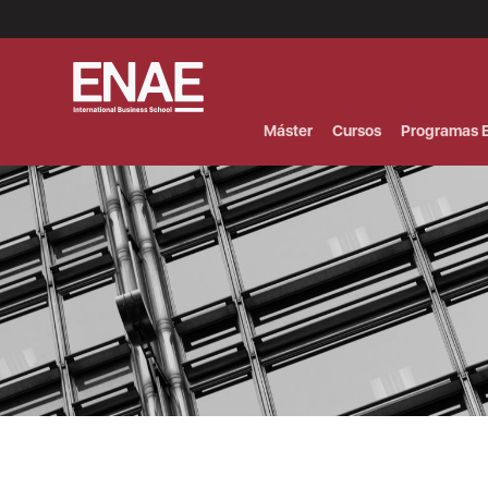
Menú
Superior
(Header)
Máster
Cursos
Programas E