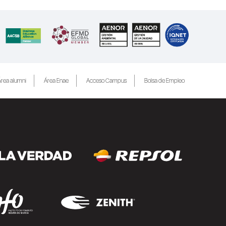
rea alumni
Área Enae
Acceso Campus
Bolsa de Empleo