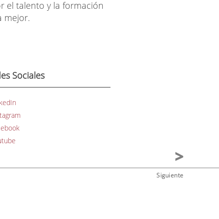
 el talento y la formación
a mejor.
es Sociales
kedIn
stagram
cebook
utube
Siguiente