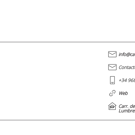
info@ca
Contact
+34 96
Web
Carr. d
Lumbrer