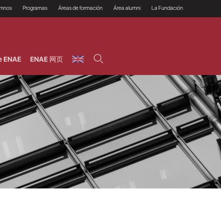
umnos
Programas
Áreas de formación
Área alumni
La Fundación
Por qué ENAE?
Todos los programas
Legal/Fiscal
Beneficios
olsa de empleo
Máster
Tecnología / Digital /
Asociarse
Semipresenciales y
Innovación / Data
oros
Preguntas Frecuentes
online
Science
e ENAE
ENAE 网页
rácticas en empresas
Programas Ejecutivos
Riesgos
NAE Alumni
Cursos de Postgrado y
Personas / RRHH /
Profesionales (Online)
HHDD
roceso de admisión
Agronegocios
inanciación, Becas y
onificación
Comercial / Marketing/
Ventas
inanciación estudios
magin LaCaixa
Dirección / Gestión /
Administración de
réstamo Imagina
empresas
studios Caja Rural
entral
Finanzas
entajas
Operaciones