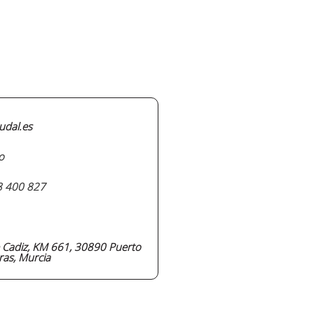
udal.es
o
8 400 827
e Cadiz, KM 661, 30890 Puerto
as, Murcia