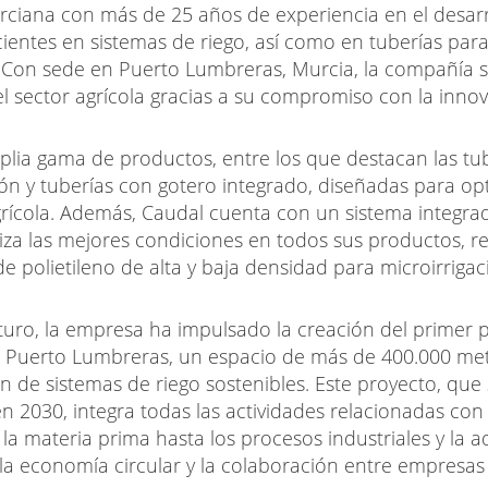
iana con más de 25 años de experiencia en el desarro
icientes en sistemas de riego, así como en tuberías pa
Con sede en Puerto Lumbreras, Murcia, la compañía 
l sector agrícola gracias a su compromiso con la innova
plia gama de productos, entre los que destacan las tu
ción y tuberías con gotero integrado, diseñadas para opt
rícola.
Además, Caudal cuenta con un sistema integrad
za las mejores condiciones en todos sus productos, r
 de polietileno de alta y baja densidad para microirrig
uturo, la empresa ha impulsado la creación del primer
en Puerto Lumbreras, un espacio de más de 400.000 m
ón de sistemas de riego sostenibles.
Este proyecto, que 
 2030, integra todas las actividades relacionadas con
y la materia prima hasta los procesos industriales y la
 economía circular y la colaboración entre empresas y