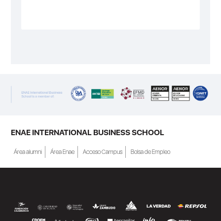
ENAE INTERNATIONAL BUSINESS SCHOOL
Área alumni
Área Enae
Acceso Campus
Bolsa de Empleo