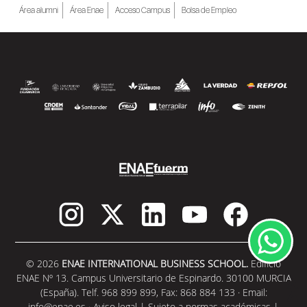
Área alumni
Área Enae
Acceso Campus
Bolsa de Empleo
© 2026
ENAE INTERNATIONAL BUSINESS SCHOOL.
Edificio
ENAE Nº 13. Campus Universitario de Espinardo. 30100 MURCIA
(España). Telf. 968 899 899, Fax: 868 884 133 · Email:
info@enae.es
·
Aviso legal
|
Sujeto a normas académicas
|