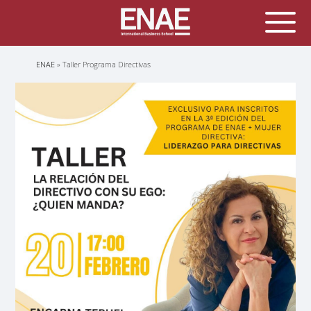
Sobrescribir
ENAE
Taller Programa Directivas
enlaces
de
ayuda
a
la
navegación