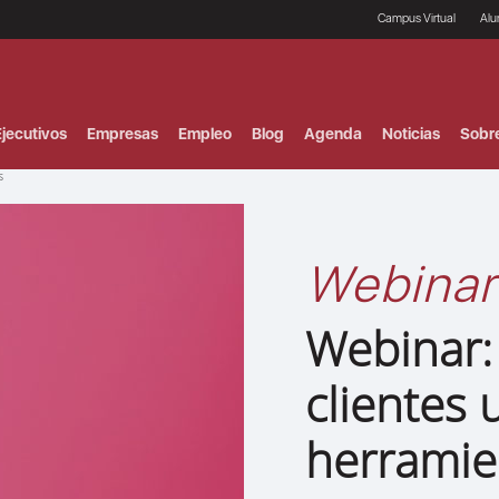
Campus Virtual
Al
¿
B
F
jecutivos
Empresas
Empleo
Blog
Agenda
Noticias
Sobr
P
E
s
P
F
B
F
Webinar
I
P
e
Webinar:
C
V
clientes 
herramien