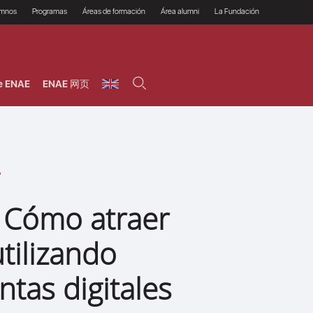
umnos
Programas
Áreas de formación
Área alumni
La Fundación
Por qué ENAE?
Todos los programas
Legal/Fiscal
Beneficios
olsa de empleo
Máster
Tecnología / Digital /
Asociarse
Semipresenciales y
Innovación / Data
oros
Preguntas Frecuentes
online
Science
e ENAE
ENAE 网页
rácticas en empresas
Programas Ejecutivos
Riesgos
NAE Alumni
Cursos de Postgrado y
Personas / RRHH /
Profesionales (Online)
HHDD
roceso de admisión
Agronegocios
inanciación, Becas y
onificación
Comercial / Marketing/
Ventas
inanciación estudios
magin LaCaixa
Dirección / Gestión /
Administración de
réstamo Imagina
empresas
studios Caja Rural
 Cómo atraer
entral
Finanzas
entajas
Operaciones
utilizando
tas digitales