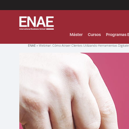
Menú
Superior
(Header)
Máster
Cursos
Programas E
Sobrescribir
ENAE
Webinar: Cómo Atraer Clientes Utilizando Herramientas Digitale
enlaces
de
ayuda
a
la
navegación