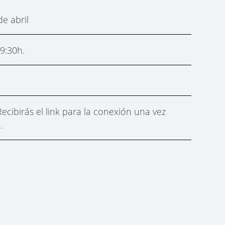
e abril
9:30h.
Recibirás el link para la conexión una vez
n.