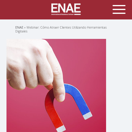
Sobrescribir
ENAE
Webinar: Cómo Atraer Clientes Utilizando Herramientas
enlaces
Digitales
de
ayuda
a
la
navegación