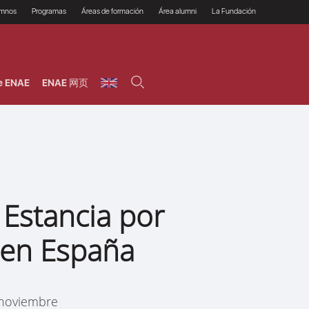
umnos
Programas
Áreas de formación
Área alumni
La Fundación
Por qué ENAE?
Todos los programas
Legal/Fiscal
Beneficios
olsa de empleo
Máster
Tecnología / Digital /
Asociarse
Semipresenciales y
Innovación / Data
oros
Preguntas Frecuentes
online
Science
e ENAE
ENAE 网页
rácticas en empresas
Programas Ejecutivos
Riesgos
NAE Alumni
Cursos de Postgrado y
Personas / RRHH /
Profesionales (Online)
HHDD
roceso de admisión
Agronegocios
inanciación, Becas y
onificación
Comercial / Marketing/
Ventas
inanciación estudios
magin LaCaixa
Dirección / Gestión /
Administración de
réstamo Imagina
empresas
studios Caja Rural
 Estancia por
entral
Finanzas
entajas
Operaciones
 en España
 noviembre