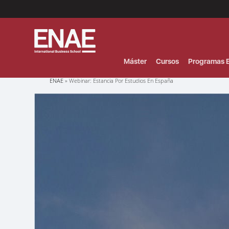
Menú
Superior
(Header)
Máster
Cursos
Programas E
Sobrescribir
ENAE
Webinar: Estancia Por Estudios En España
enlaces
de
ayuda
a
la
navegación