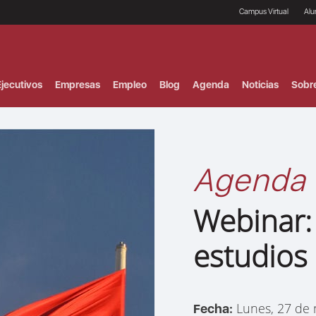
Campus Virtual
Al
¿
B
F
jecutivos
Empresas
Empleo
Blog
Agenda
Noticias
Sobr
P
E
P
F
B
F
Agenda
I
P
e
Webinar:
C
V
estudios
Lunes, 27 de
Fecha: