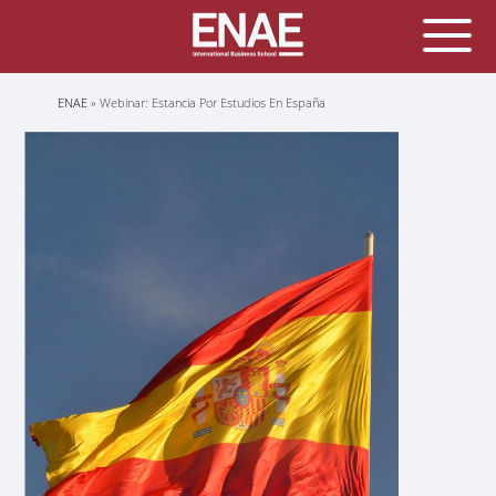
Sobrescribir
ENAE
Webinar: Estancia Por Estudios En España
enlaces
de
ayuda
a
la
navegación