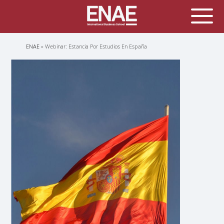
Sobrescribir
ENAE
Webinar: Estancia Por Estudios En España
enlaces
de
ayuda
a
la
navegación