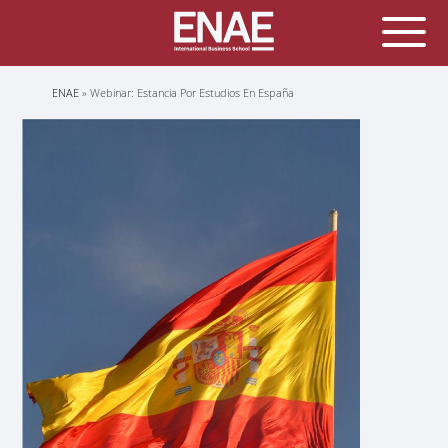
Sobrescribir
ENAE
Webinar: Estancia Por Estudios En España
enlaces
de
ayuda
a
la
navegación