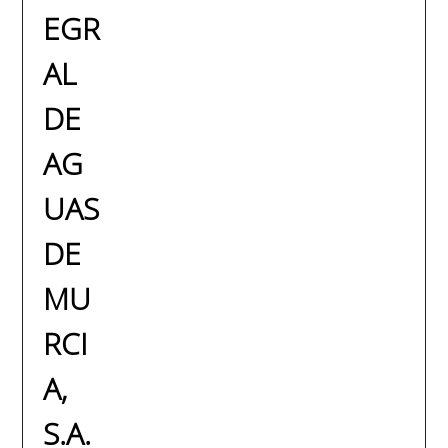
EGR
AL
DE
AG
UAS
DE
MU
RCI
A,
S.A.