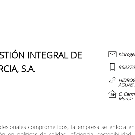
STIÓN INTEGRAL DE
hidroge
IA, S.A.
968270
HIDROG
AGUAS D
C. Carm
Murcia
esionales comprometidos, la empresa se enfoca en 
ión en políticas de calidad, eficiencia, sostenibilida