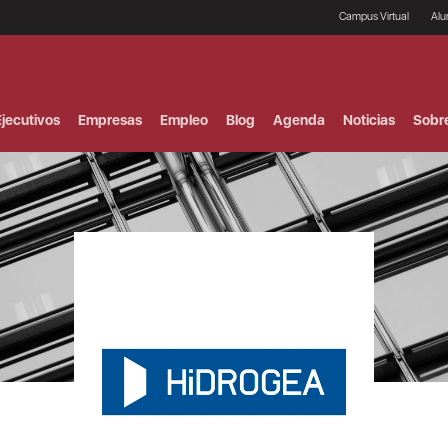
Campus Virtual
Al
¿
B
F
jecutivos
Empresas
Empleo
Blog
Agenda
Noticias
Sobr
P
E
P
F
B
F
I
P
e
C
V