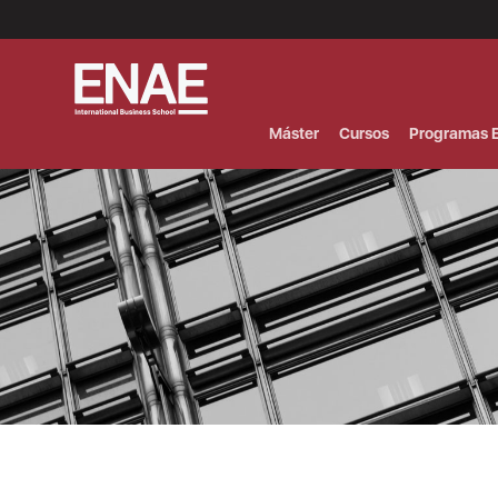
Menú
Superior
(Header)
Máster
Cursos
Programas E