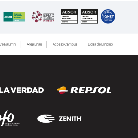
rea alumni
Área Enae
Acceso Campus
Bolsa de Empleo