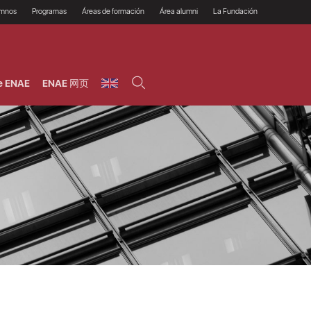
umnos
Programas
Áreas de formación
Área alumni
La Fundación
Por qué ENAE?
Todos los programas
Legal/Fiscal
Beneficios
olsa de empleo
Máster
Tecnología / Digital /
Asociarse
Semipresenciales y
Innovación / Data
oros
Preguntas Frecuentes
online
Science
e ENAE
ENAE 网页
rácticas en empresas
Programas Ejecutivos
Riesgos
NAE Alumni
Cursos de Postgrado y
Personas / RRHH /
Profesionales (Online)
HHDD
roceso de admisión
Agronegocios
inanciación, Becas y
onificación
Comercial / Marketing/
Ventas
inanciación estudios
magin LaCaixa
Dirección / Gestión /
Administración de
réstamo Imagina
empresas
studios Caja Rural
entral
Finanzas
entajas
Operaciones