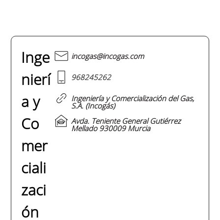
Inge
incogas@incogas.com
nierí
968245262
a y
Ingeniería y Comercialización del Gas,
S.A. (Incogás)
Co
Avda. Teniente General Gutiérrez
Mellado 930009 Murcia
mer
ciali
zaci
ón