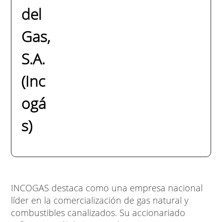
del
Gas,
S.A.
(Inc
ogá
s)
INCOGAS destaca como una empresa nacional
líder en la comercialización de gas natural y
combustibles canalizados. Su accionariado