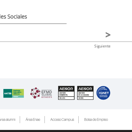
es Sociales
Siguiente
rea alumni
Área Enae
Acceso Campus
Bolsa de Empleo