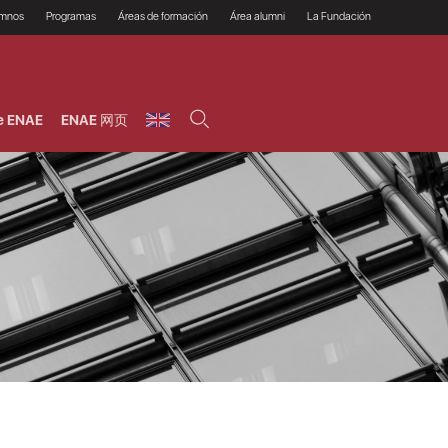
umnos
Programas
Áreas de formación
Área alumni
La Fundación
Por qué ENAE?
Todos los programas
Legal/Fiscal
Beneficios
olsa de empleo
Máster
Tecnología / Digital /
Asociarse
Semipresenciales y
Innovación / Data
oros
Preguntas Frecuentes
online
Science
e ENAE
ENAE 网页
rácticas en empresas
Programas Ejecutivos
Riesgos
NAE Alumni
Cursos de Postgrado y
Personas / RRHH /
Profesionales (Online)
HHDD
roceso de admisión
Agronegocios
inanciación, Becas y
onificación
Comercial / Marketing/
Ventas
inanciación estudios
magin LaCaixa
Dirección / Gestión /
Administración de
réstamo Imagina
empresas
studios Caja Rural
entral
Finanzas
entajas
Operaciones