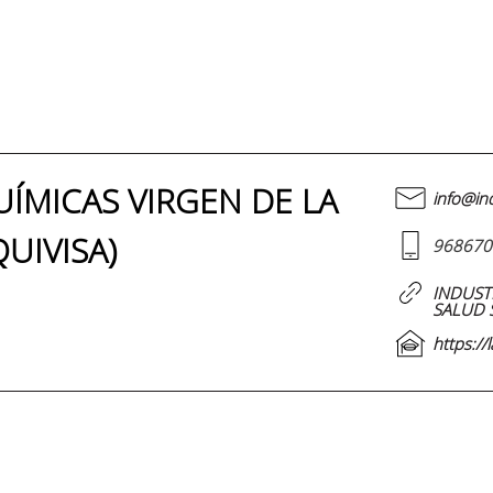
UÍMICAS VIRGEN DE LA
info@in
QUIVISA)
968670
INDUST
SALUD S
https://