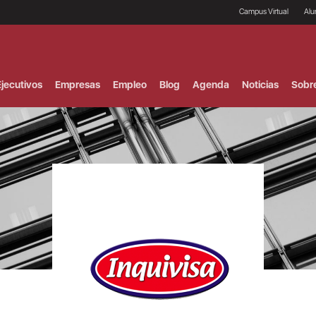
Campus Virtual
Al
¿
B
F
jecutivos
Empresas
Empleo
Blog
Agenda
Noticias
Sobr
P
E
P
F
B
F
I
P
e
C
V