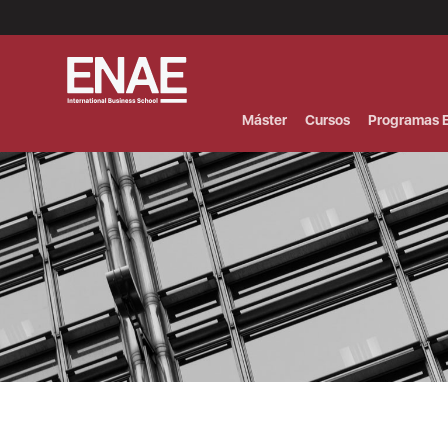
Menú
Superior
(Header)
Máster
Cursos
Programas E