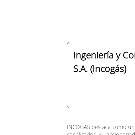
Ingeniería y Co
S.A. (Incogás)
INCOGAS destaca como una e
canalizados. Su accionaria