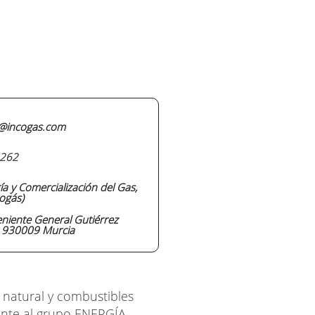
@incogas.com
262
ía y Comercialización del Gas,
cogás)
eniente General Gutiérrez
 930009 Murcia
natural y combustibles
iente al grupo ENERGÍA