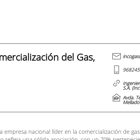
mercialización del Gas,
incogas
968245
Ingenier
S.A. (In
Avda. T
Mellado
mpresa nacional líder en la comercialización de gas 
do refleja una sólida asociación, con un 70% pertenec