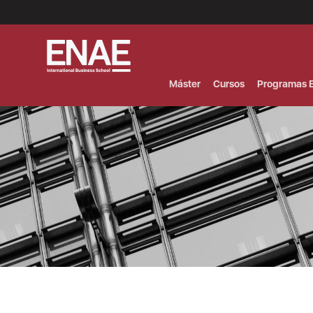
Menú
Superior
(Header)
Máster
Cursos
Programas E