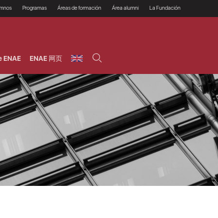
umnos
Programas
Áreas de formación
Área alumni
La Fundación
Por qué ENAE?
Todos los programas
Legal/Fiscal
Beneficios
olsa de empleo
Máster
Tecnología / Digital /
Asociarse
Semipresenciales y
Innovación / Data
oros
Preguntas Frecuentes
online
Science
e ENAE
ENAE 网页
rácticas en empresas
Programas Ejecutivos
Riesgos
NAE Alumni
Cursos de Postgrado y
Personas / RRHH /
Profesionales (Online)
HHDD
roceso de admisión
Agronegocios
inanciación, Becas y
onificación
Comercial / Marketing/
Ventas
inanciación estudios
magin LaCaixa
Dirección / Gestión /
Administración de
réstamo Imagina
empresas
studios Caja Rural
entral
Finanzas
entajas
Operaciones