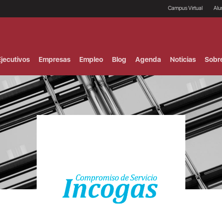
Campus Virtual
Al
¿
B
F
jecutivos
Empresas
Empleo
Blog
Agenda
Noticias
Sobr
P
E
P
F
B
F
I
P
e
C
V