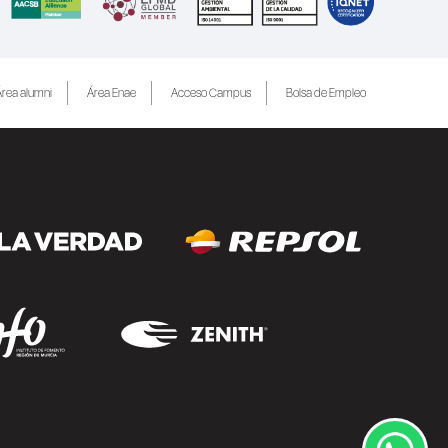
rea alumni
Área Enae
Acceso Campus
Bolsa de Empleo