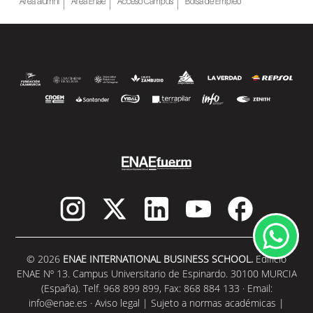
Área alumni
Área Enae
Acceso Campus
Bolsa de Empleo
© 2026
ENAE INTERNATIONAL BUSINESS SCHOOL.
Edificio
ENAE Nº 13. Campus Universitario de Espinardo. 30100 MURCIA
(España). Telf. 968 899 899, Fax: 868 884 133 · Email:
info@enae.es
·
Aviso legal
|
Sujeto a normas académicas
|