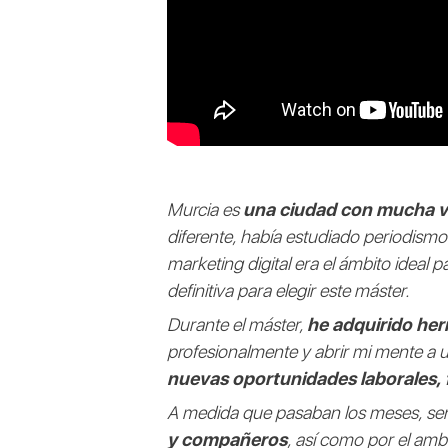
Murcia es
una ciudad con mucha vid
diferente, había estudiado periodism
marketing digital era el ámbito ideal 
definitiva para elegir este máster.
Durante el máster,
he adquirido her
profesionalmente y abrir mi mente a
nuevas oportunidades laborales, f
A medida que pasaban los meses, sent
y compañeros
, así como por el amb