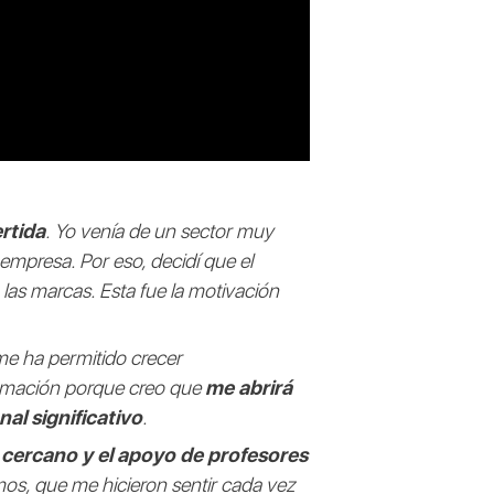
rtida
. Yo venía de un sector muy
mpresa. Por eso, decidí que el
 las marcas. Esta fue la motivación
 me ha permitido crecer
ormación porque creo que
me abrirá
al significativo
.
 cercano y el apoyo de profesores
mos, que me hicieron sentir cada vez