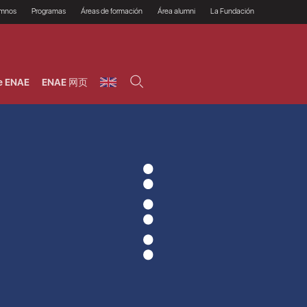
umnos
Programas
Áreas de formación
Área alumni
La Fundación
Por qué ENAE?
Todos los programas
Legal/Fiscal
Beneficios
olsa de empleo
Máster
Tecnología / Digital /
Asociarse
Semipresenciales y
Innovación / Data
oros
Preguntas Frecuentes
online
Science
e ENAE
ENAE 网页
rácticas en empresas
Programas Ejecutivos
Riesgos
NAE Alumni
Cursos de Postgrado y
Personas / RRHH /
Profesionales (Online)
HHDD
roceso de admisión
Agronegocios
inanciación, Becas y
onificación
Comercial / Marketing/
Ventas
inanciación estudios
magin LaCaixa
Dirección / Gestión /
Administración de
réstamo Imagina
empresas
studios Caja Rural
entral
Finanzas
entajas
Operaciones