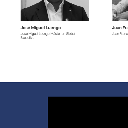
José Miguel Luengo
Juan Fr
José Miguel Luengo Máster en Global
Juan Franc
Executive