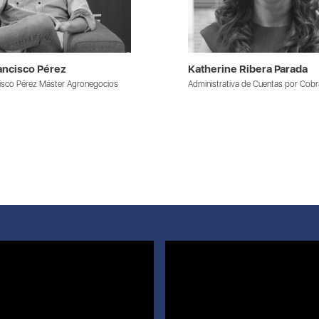
ancisco Pérez
Katherine Ribera Parada
isco Pérez Máster Agronegocios
Administrativa de Cuentas por Cobr