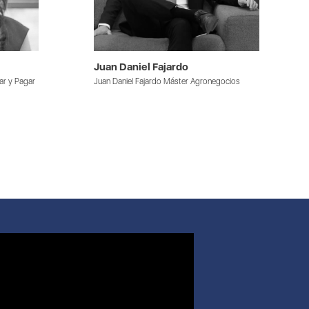
Juan Daniel Fajardo
ar y Pagar
Juan Daniel Fajardo Máster Agronegocios