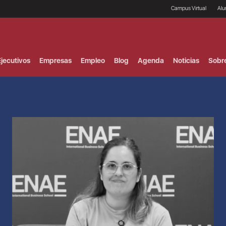
Campus Virtual
Al
¿
B
F
jecutivos
Empresas
Empleo
Blog
Agenda
Noticias
Sobr
P
E
P
F
B
F
I
P
e
C
V