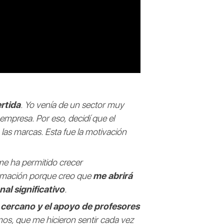
rtida
. Yo venía de un sector muy
mpresa. Por eso, decidí que el
 las marcas. Esta fue la motivación
 me ha permitido crecer
ormación porque creo que
me abrirá
al significativo
.
 cercano y el apoyo de profesores
mos, que me hicieron sentir cada vez