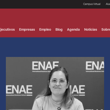
Campus Virtual
Al
¿
B
F
jecutivos
Empresas
Empleo
Blog
Agenda
Noticias
Sobr
P
E
P
F
B
F
I
P
e
C
V