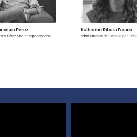
ancisco Pérez
Katherine Ribera Parada
isco Pérez Máster Agronegocios
Administrativa de Cuentas por Cobr