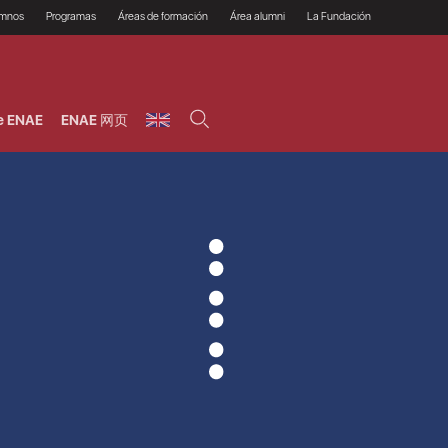
umnos
Programas
Áreas de formación
Área alumni
La Fundación
Por qué ENAE?
Todos los programas
Legal/Fiscal
Beneficios
olsa de empleo
Máster
Tecnología / Digital /
Asociarse
Semipresenciales y
Innovación / Data
oros
Preguntas Frecuentes
online
Science
e ENAE
ENAE 网页
rácticas en empresas
Programas Ejecutivos
Riesgos
NAE Alumni
Cursos de Postgrado y
Personas / RRHH /
Profesionales (Online)
HHDD
roceso de admisión
Agronegocios
inanciación, Becas y
onificación
Comercial / Marketing/
Ventas
inanciación estudios
magin LaCaixa
Dirección / Gestión /
Administración de
réstamo Imagina
empresas
studios Caja Rural
entral
Finanzas
entajas
Operaciones