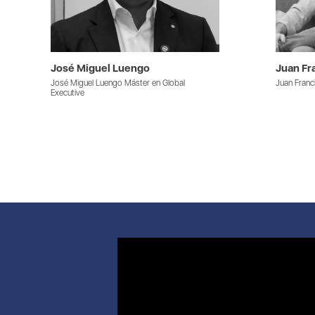
José Miguel Luengo
Juan Fr
José Miguel Luengo Máster en Global
Juan Franc
Executive