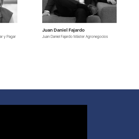
Juan Daniel Fajardo
ar y Pagar
Juan Daniel Fajardo Máster Agronegocios