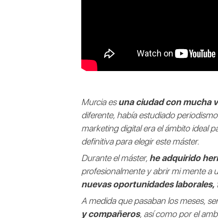
Murcia es
una ciudad con mucha vid
diferente, había estudiado periodism
marketing digital era el ámbito ideal 
definitiva para elegir este máster.
Durante el máster,
he adquirido her
profesionalmente y abrir mi mente a
nuevas oportunidades laborales, f
A medida que pasaban los meses, sent
y compañeros
, así como por el amb