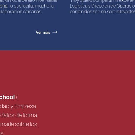
ción local de alto nivel, sabía
"Hoy quiero compartir mi experie
zona
, lo que facilita mucho la
Logística y Dirección de Operacio
olaboración cercanas.
contenidos son no solo relevantes
Ver más
School
(
sidad y Empresa
us datos de forma
rmarle sobre los
os.