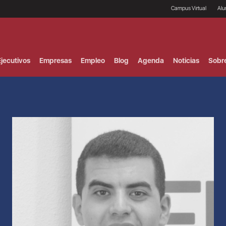
Campus Virtual
Al
¿
B
F
jecutivos
Empresas
Empleo
Blog
Agenda
Noticias
Sobr
P
E
P
F
B
F
I
P
e
C
V