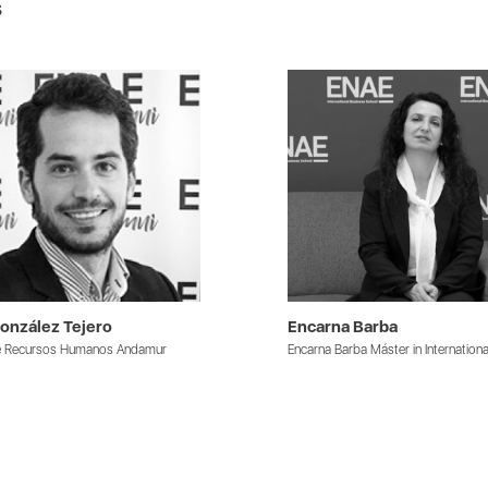
s
onzález Tejero
Encarna Barba
de Recursos Humanos Andamur
Encarna Barba Máster in Internationa