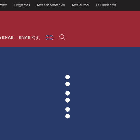
umnos
Programas
Áreas de formación
Área alumni
La Fundación
Por qué ENAE?
Todos los programas
Legal/Fiscal
Beneficios
olsa de empleo
Máster
Tecnología / Digital /
Asociarse
Semipresenciales y
Innovación / Data
oros
Preguntas Frecuentes
online
Science
e ENAE
ENAE 网页
rácticas en empresas
Programas Ejecutivos
Riesgos
NAE Alumni
Cursos de Postgrado y
Personas / RRHH /
Profesionales (Online)
HHDD
roceso de admisión
Agronegocios
inanciación, Becas y
onificación
Comercial / Marketing/
Ventas
inanciación estudios
magin LaCaixa
Dirección / Gestión /
Administración de
réstamo Imagina
empresas
studios Caja Rural
entral
Finanzas
entajas
Operaciones