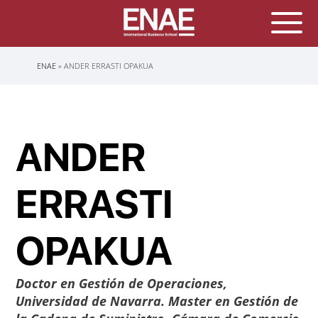
Sobrescribir
ENAE
ANDER ERRASTI OPAKUA
enlaces
de
ayuda
a
la
navegación
ANDER
ERRASTI
OPAKUA
Doctor en Gestión de Operaciones,
Universidad de Navarra. Master en Gestión de