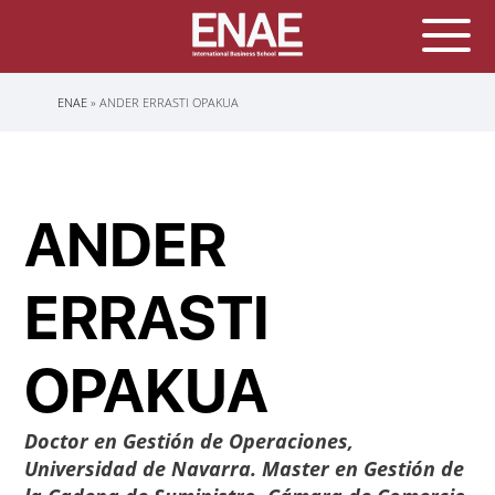
Sobrescribir
ENAE
ANDER ERRASTI OPAKUA
enlaces
de
ayuda
a
la
navegación
ANDER
ERRASTI
OPAKUA
Doctor en Gestión de Operaciones,
Universidad de Navarra. Master en Gestión de