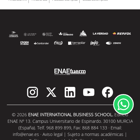
© 2026
ENAE INTERNATIONAL BUSINESS SCHOOL.
Edificio
ENAE Nº 13. Campus Universitario de Espinardo. 30100 MURCIA
(España). Telf. 968 899 899, Fax: 868 884 133 · Email:
info@enae.es
·
Aviso legal
|
Sujeto a normas académicas
|