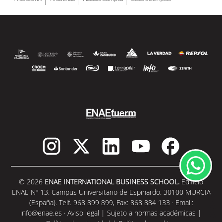
© 2026
ENAE INTERNATIONAL BUSINESS SCHOOL.
Edificio
ENAE Nº 13. Campus Universitario de Espinardo. 30100 MURCIA
(España). Telf. 968 899 899, Fax: 868 884 133 · Email:
info@enae.es
·
Aviso legal
|
Sujeto a normas académicas
|