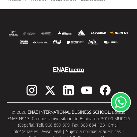
© 2026
ENAE INTERNATIONAL BUSINESS SCHOOL.
Edificio
ENAE Nº 13. Campus Universitario de Espinardo. 30100 MURCIA
(España). Telf. 968 899 899, Fax: 868 884 133 · Email:
info@enae.es
·
Aviso legal
|
Sujeto a normas académicas
|