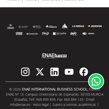
© 2026
ENAE INTERNATIONAL BUSINESS SCHOOL.
Edificio
ENAE Nº 13. Campus Universitario de Espinardo. 30100 MURCIA
(España). Telf. 968 899 899, Fax: 868 884 133 · Email:
info@enae.es
·
Aviso legal
|
Sujeto a normas académicas
|