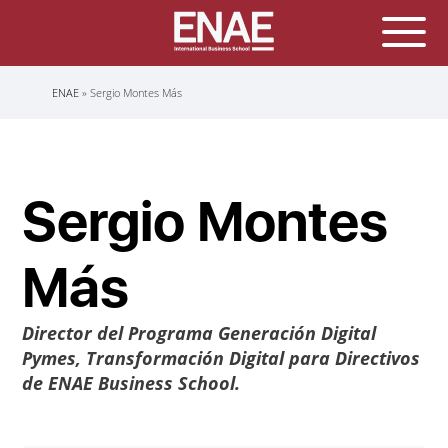
Sobrescribir
ENAE
Sergio Montes Más
enlaces
de
ayuda
a
la
navegación
Sergio Montes
Más
Director del Programa Generación Digital
Pymes
,
Transformación Digital para Directivos
de ENAE Business School.