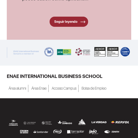
Seguir leyendo
ENAE INTERNATIONAL BUSINESS SCHOOL
Área alumni
Área Enae
Acceso Campus
Bolsa de Empleo