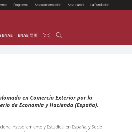
umnos
Programas
Áreas de formación
Área alumni
La Fundación
Por qué ENAE?
Todos los programas
Legal/Fiscal
Beneficios
olsa de empleo
Máster
Tecnología / Digital /
Asociarse
Semipresenciales y
Innovación / Data
oros
Preguntas Frecuentes
online
Science
e ENAE
ENAE 网页
rácticas en empresas
Programas Ejecutivos
Riesgos
NAE Alumni
Cursos de Postgrado y
Personas / RRHH /
Profesionales (Online)
HHDD
roceso de admisión
Agronegocios
inanciación, Becas y
onificación
Comercial / Marketing/
Ventas
inanciación estudios
magin LaCaixa
Dirección / Gestión /
Administración de
réstamo Imagina
empresas
studios Caja Rural
entral
Finanzas
entajas
Operaciones
plomado en Comercio Exterior por la
sterio de Economía y Hacienda (España).
cional Asesoramiento y Estudios, en España, y Socio