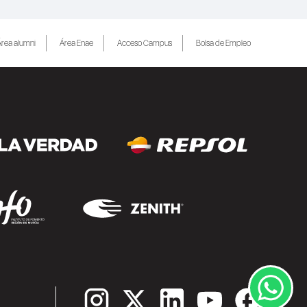
rea alumni
Área Enae
Acceso Campus
Bolsa de Empleo