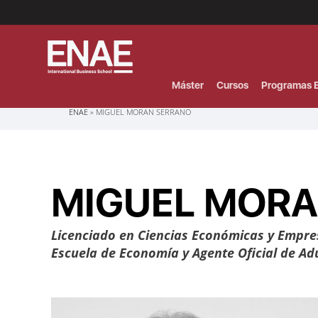
Menú
Superior
(Header)
Máster
Cursos
Programas E
Sobrescribir
ENAE
MIGUEL MORAN SERRANO
enlaces
de
ayuda
a
la
navegación
MIGUEL MORA
Licenciado en Ciencias Económicas y Empre
Escuela de Economía y Agente Oficial de Adu