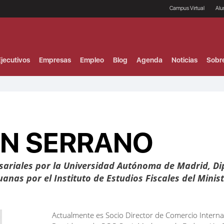
Campus Virtual
Al
¿
B
F
jecutivos
Empresas
Empleo
Blog
Agenda
Noticias
Sobr
P
E
P
F
B
F
I
N SERRANO
P
e
C
V
sariales por la Universidad Autónoma de Madrid, Di
anas por el Instituto de Estudios Fiscales del Mini
Actualmente es Socio Director de Comercio Interna