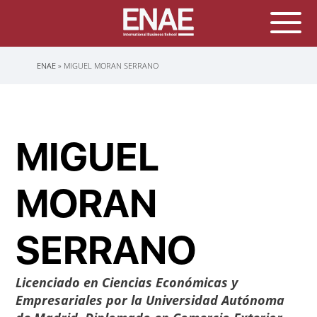
Sobrescribir
ENAE
MIGUEL MORAN SERRANO
enlaces
de
ayuda
a
la
navegación
MIGUEL
MORAN
SERRANO
Licenciado en Ciencias Económicas y
Empresariales por la Universidad Autónoma