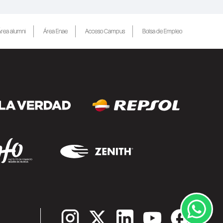
rea alumni
Área Enae
Acceso Campus
Bolsa de Empleo