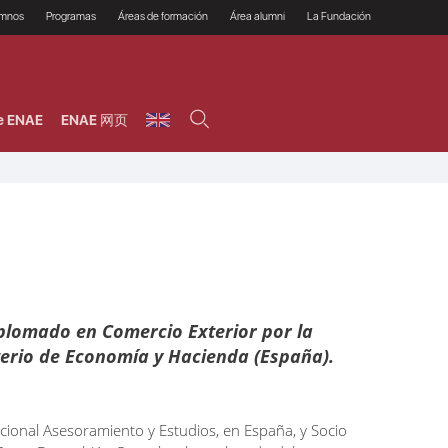
umnos
Programas
Áreas de formación
Área alumni
La Fundación
Por qué ENAE?
Todos los programas
Legal/Fiscal
Beneficios
olsa de empleo
Máster
Tecnología / Digital /
Asociarse
Semipresenciales y
Innovación / Data
oros
Preguntas Frecuentes
online
Science
e ENAE
ENAE 网页
rácticas en empresas
Programas Ejecutivos
Riesgos
NAE Alumni
Cursos de Postgrado y
Personas / RRHH /
Profesionales (Online)
HHDD
roceso de admisión
Agronegocios
inanciación, Becas y
onificación
Comercial / Marketing/
Ventas
inanciación estudios
magin LaCaixa
Dirección / Gestión /
Administración de
réstamo Imagina
empresas
studios Caja Rural
entral
Finanzas
entajas
Operaciones
plomado en Comercio Exterior por la
sterio de Economía y Hacienda (España).
cional Asesoramiento y Estudios, en España, y Socio