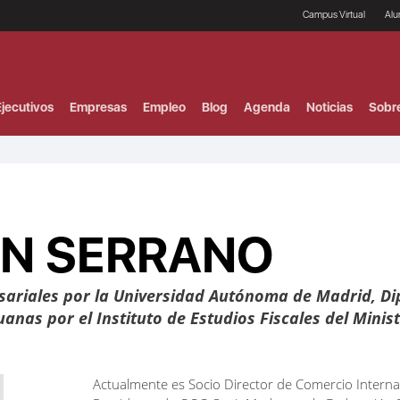
Campus Virtual
Al
¿
B
F
jecutivos
Empresas
Empleo
Blog
Agenda
Noticias
Sobr
P
E
P
F
B
F
I
N SERRANO
P
e
C
V
sariales por la Universidad Autónoma de Madrid, Di
anas por el Instituto de Estudios Fiscales del Mini
Actualmente es Socio Director de Comercio Interna