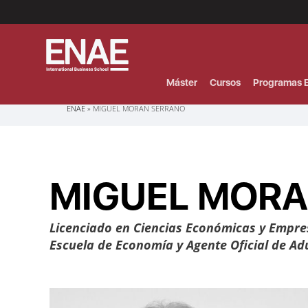
Menú
Superior
(Header)
Máster
Cursos
Programas E
Sobrescribir
ENAE
MIGUEL MORAN SERRANO
enlaces
de
ayuda
a
la
navegación
MIGUEL MORA
Licenciado en Ciencias Económicas y Empre
Escuela de Economía y Agente Oficial de Adu