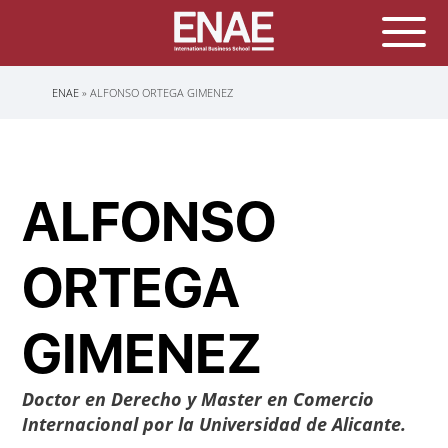
Sobrescribir
ENAE
ALFONSO ORTEGA GIMENEZ
enlaces
de
ayuda
a
la
navegación
ALFONSO
ORTEGA
GIMENEZ
Doctor en Derecho y Master en Comercio
Internacional por la Universidad de Alicante.