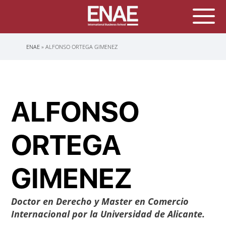
Sobrescribir
ENAE
ALFONSO ORTEGA GIMENEZ
enlaces
de
ayuda
a
la
navegación
ALFONSO
ORTEGA
GIMENEZ
Doctor en Derecho y Master en Comercio
Internacional por la Universidad de Alicante.