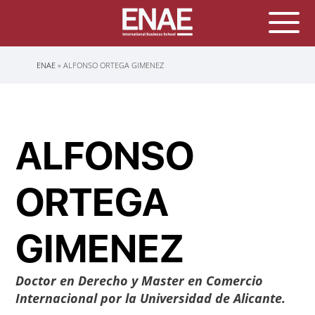
Sobrescribir
ENAE
ALFONSO ORTEGA GIMENEZ
enlaces
de
ayuda
a
la
navegación
ALFONSO
ORTEGA
GIMENEZ
Doctor en Derecho y Master en Comercio
Internacional por la Universidad de Alicante.